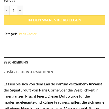
Vorrätig
Eau de parfum Arwa 100ml - Paris Corner Menge
IN DEN WARENKORB LEGEN
Kategorie:
Paris Corner
BESCHREIBUNG
ZUSÄTZLICHE INFORMATIONEN
Lassen Sie sich von dem Eau de Parfum verzaubern
Arwa
ist
der Signaturduft von Paris Corner, der die Weiblichkeit in
ihrer ganzen Pracht feiert. Dieser Duft wurde für die
moderne, elegante und kühne Frau geschaffen, die sich gerne
mit einem Hauch von Luxus von der Masse abhebt. Schon