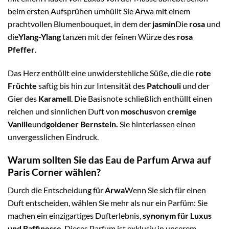
beim ersten Aufsprühen umhüllt Sie Arwa mit einem
prachtvollen Blumenbouquet, in dem der
jasmin
Die
rosa
und
die
Ylang-Ylang
tanzen mit der feinen Würze des
rosa
Pfeffer
.
Das Herz enthüllt eine unwiderstehliche Süße, die die
rote
Früchte
saftig bis hin zur Intensität des
Patchouli
und der
Gier des
Karamell
. Die Basisnote schließlich enthüllt einen
reichen und sinnlichen Duft von
moschus
von
cremige
Vanille
und
goldener Bernstein.
Sie hinterlassen einen
unvergesslichen Eindruck.
Warum sollten Sie das Eau de Parfum Arwa auf
Paris Corner wählen?
Durch die Entscheidung für
Arwa
Wenn Sie sich für einen
Duft entscheiden, wählen Sie mehr als nur ein Parfüm: Sie
machen ein einzigartiges Dufterlebnis,
synonym für Luxus
und Raffinesse
. Dieses Parfum ist exklusiv in unserem