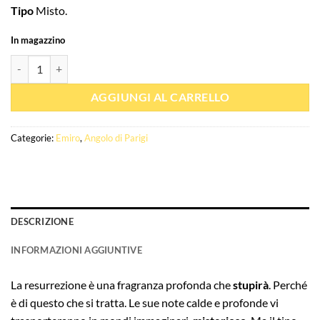
Tipo
Misto.
In magazzino
Quantità Extrait de parfum Resurrection (Celestial Series) 100ml - Ém
AGGIUNGI AL CARRELLO
Categorie:
Emiro
,
Angolo di Parigi
DESCRIZIONE
INFORMAZIONI AGGIUNTIVE
La resurrezione è una fragranza profonda che
stupirà
. Perché
è di questo che si tratta. Le sue note calde e profonde vi