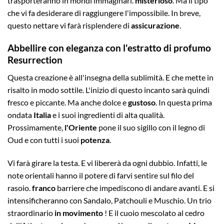
trasporteranno in mondi immaginari.
misterioso
. Ma il tipo
che vi fa desiderare di raggiungere l'impossibile. In breve,
questo nettare vi farà risplendere di
assicurazione
.
Abbellire con eleganza con l'estratto di profumo
Resurrection
Questa creazione è all'insegna della sublimità. E che mette in
risalto in modo sottile. L'inizio di questo incanto sarà quindi
fresco e piccante. Ma anche dolce e
gustoso
. In questa prima
ondata
Italia
e i suoi ingredienti di alta qualità.
Prossimamente,
l'Oriente
pone il suo sigillo con il legno di
Oud e con tutti i suoi
potenza
.
Vi farà girare la testa. E vi libererà da ogni dubbio. Infatti, le
note orientali hanno il potere di farvi sentire sul filo del
rasoio.
franco
barriere che impediscono di andare avanti. E si
intensificheranno con Sandalo, Patchouli e Muschio. Un trio
straordinario
in movimento
! E il cuoio mescolato al cedro