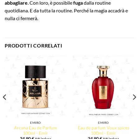
abbagliare
. Con loro, è possibile
fuga
dalla routine
quotidiana. E da tutta la routine. Perché la magia accadrà e
nulla ci fermerà.
PRODOTTI CORRELATI
EMIRO
EMIRO
Arcana Eau de Parfum
Eau de parfum Voux spices
100ml - Emir
100ml - Emir
34,90
€
34,90
€
IVA inclusa
IVA inclusa