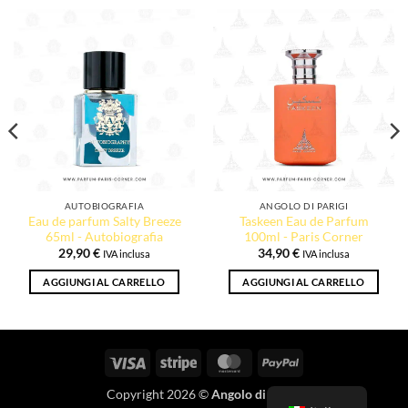
AUTOBIOGRAFIA
ANGOLO DI PARIGI
Eau de parfum Salty Breeze
Taskeen Eau de Parfum
65ml - Autobiografia
100ml - Paris Corner
29,90
€
34,90
€
IVA inclusa
IVA inclusa
AGGIUNGI AL CARRELLO
AGGIUNGI AL CARRELLO
Visto
Striscia
MasterCard
PayPal
Copyright 2026 ©
Angolo di Parigi