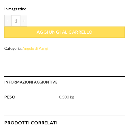
In magazzino
Quantità Eau de parfum Manaal 100ml - Paris Corner
AGGIUNGI AL CARRELLO
Categoria:
Angolo di Parigi
INFORMAZIONI AGGIUNTIVE
PESO
0,500 kg
PRODOTTI CORRELATI