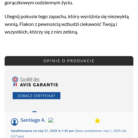
gorączkowym codziennym życiu.
Ulegnij pokusie tego zapachu, który wyróżnia się niezwykłą
wonią. Flakon z pewnością wzbudzi ciekawość Twoją i
wszystkich, którzy się z nim zetkną.
OPINIE O PRODUKCIE
ZOBACZ CERTYFIKAT
2
/10
Santiago A.
Na podstawie
Opublikowano na luty 21, 2025 w 1:35 pm
(Data zamówienia: luty 1, 2025 lub
recenzji 1
2:57 pm)