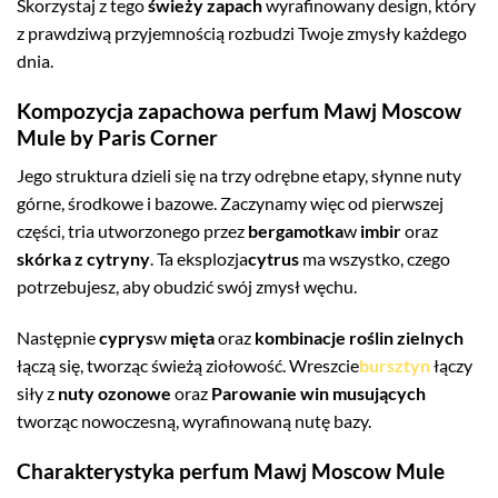
Skorzystaj z tego
świeży zapach
wyrafinowany design, który
z prawdziwą przyjemnością rozbudzi Twoje zmysły każdego
dnia.
Kompozycja zapachowa perfum Mawj Moscow
Mule by Paris Corner
Jego struktura dzieli się na trzy odrębne etapy, słynne nuty
górne, środkowe i bazowe. Zaczynamy więc od pierwszej
części, tria utworzonego przez
bergamotka
w
imbir
oraz
skórka z cytryny
. Ta eksplozja
cytrus
ma wszystko, czego
potrzebujesz, aby obudzić swój zmysł węchu.
Następnie
cyprys
w
mięta
oraz
kombinacje roślin zielnych
łączą się, tworząc świeżą ziołowość. Wreszcie
bursztyn
łączy
siły z
nuty ozonowe
oraz
Parowanie win musujących
tworząc nowoczesną, wyrafinowaną nutę bazy.
Charakterystyka perfum Mawj Moscow Mule