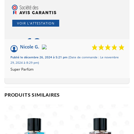
VOIR L'ATTESTATION
10
/10
Nicole G.
Basé sur 1 avis
Publié le décembre 26, 2024 à 5:21 pm
(Date de commande : Le novembre
29, 2024 à 8:29 pm)
Super Parfüm
PRODUITS SIMILAIRES