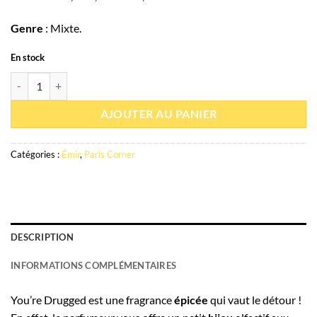
Genre
: Mixte.
En stock
quantité de Eau de parfum You're Drugged 100ml - Émir
AJOUTER AU PANIER
Catégories :
Émir
,
Paris Corner
DESCRIPTION
INFORMATIONS COMPLÉMENTAIRES
You’re Drugged est une fragrance
épicée
qui vaut le détour !