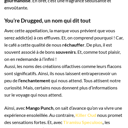
gourmandise
. En bref, c’est une fragrance séduisante et
envoûtante.
You’re Drugged, un nom qui dit tout
Avec cette appellation, la marque vous prévient que vous
serez addict(e) à ces effluves. Et, on comprend pourquoi ! Car,
le café a cette qualité de nous
réchauffer
. De plus, il est
souvent associé à de bons
souvenirs
. Et, comme tout plaisir,
on en redemande à l’infini !
Aussi, les noms des créations olfactives comme leurs flacons
sont significatifs. Ainsi, ils nous laissent entrapercevoir un
peu de
l’enchantement
qui nous attend. Tous attisent notre
curiosité. Mais, certains nous donnent plus d’informations
sur le voyage qui nous attend.
Ainsi, avec
Mango Punch
, on sait d’avance qu’on va vivre une
expérience ensoleillée. Au contraire,
Killer Oud
nous promet
des sensations fortes. Et, avec
Tiramisu Speculoos
,
les