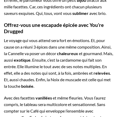
En effet, le parfumeur vous offre un petit
bijou
olfactif aux
mille facettes. Car, ces ingrédients ont chacun plusieurs
saveurs exquises. Qui, tous, vont vous
sublimer
avec brio.
Offrez-vous une escapade épicée avec You’re
Drugged
Le voyage qui vous attend sera fort en émotions. Et, pour
cause on a réuni 3 épices dans une même composition. Ainsi,
la Cannelle va poser un décor
chaleureux
et gourmand. Mais,
aussi
exotique
. Ensuite, c’est la cardamome qui fait son
entrée. Elle illumine le tout avec de ses notes multiples. En
effet, elle a des notes qui sont, à la fois, ambrées et
relevées
.
Et, aussi chaudes. Enfin, la Noix de muscade est celle qui met
la touche
boisée
.
Avec des facettes
vanillées
et même fleuries. Vous l’aurez
compris, le tableau sera multicolore et sensationnel. Sans
compter sur le Café qui enveloppe l’ensemble avec