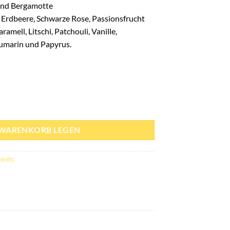
 und Bergamotte
, Erdbeere, Schwarze Rose, Passionsfrucht
aramell, Litschi, Patchouli, Vanille,
oumarin und Papyrus.
00ml - Pendora Scents Menge
 WARENKORB LEGEN
cents