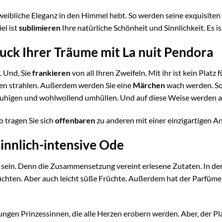
e weibliche Eleganz in den Himmel hebt. So werden seine exquisite
el ist
sublimieren
Ihre natürliche Schönheit und Sinnlichkeit. Es is
uck Ihrer Träume mit La nuit Pendora
. Und, Sie
frankieren
von all Ihren Zweifeln. Mit ihr ist kein Platz
en strahlen. Außerdem werden Sie eine
Märchen
wach werden. So
 beruhigen und wohlwollend umhüllen. Und auf diese Weise werden 
So tragen Sie sich
offenbaren
zu anderen mit einer einzigartigen A
innlich-intensive Ode
ll sein. Denn die Zusammensetzung vereint erlesene Zutaten. In de
üchten. Aber auch leicht süße Früchte. Außerdem hat der Parfüme
en Prinzessinnen, die alle Herzen erobern werden. Aber, der Pla