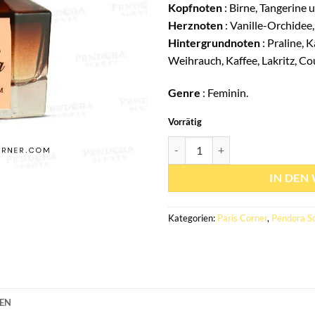
Kopfnoten
: Birne, Tangerine
Herznoten
: Vanille-Orchidee
Hintergrundnoten
: Praline, K
Weihrauch, Kaffee, Lakritz, C
Genre
: Feminin.
Vorrätig
Eau de parfum La nuit Pendora 1
IN DEN
Kategorien:
Paris Corner
,
Pendora S
NEN