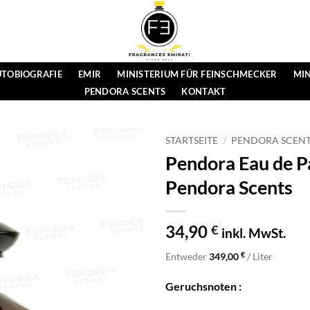
TOBIOGRAFIE
EMIR
MINISTERIUM FÜR FEINSCHMECKER
MIN
PENDORA SCENTS
KONTAKT
STARTSEITE
/
PENDORA SCEN
Pendora Eau de P
Pendora Scents
34,90
€
inkl. MwSt.
€
Entweder
349,00
/ Liter
Geruchsnoten :