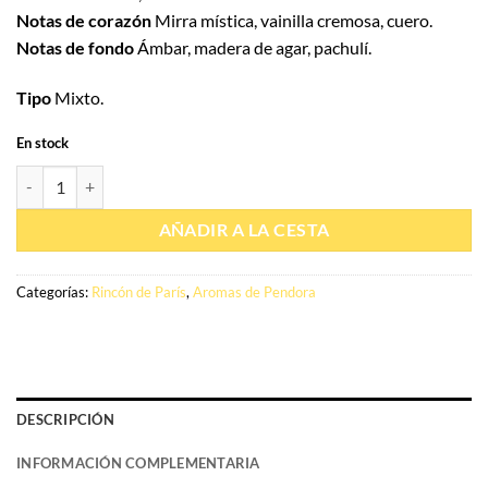
Notas de corazón
Mirra mística, vainilla cremosa, cuero.
Notas de fondo
Ámbar, madera de agar, pachulí.
Tipo
Mixto.
En stock
Cantidad Eau de parfum Honeyed fantasy 100ml - Pendora Scents
AÑADIR A LA CESTA
Categorías:
Rincón de París
,
Aromas de Pendora
DESCRIPCIÓN
INFORMACIÓN COMPLEMENTARIA