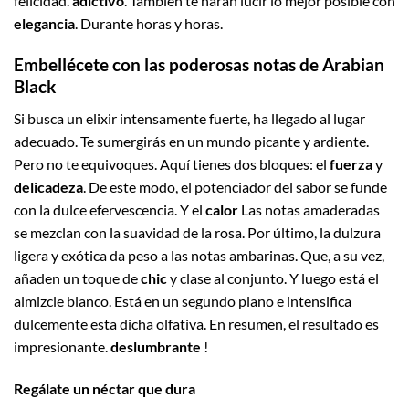
felicidad.
adictivo
. También te harán lucir lo mejor posible con
elegancia
. Durante horas y horas.
Embellécete con las poderosas notas de Arabian
Black
Si busca un elixir intensamente fuerte, ha llegado al lugar
adecuado. Te sumergirás en un mundo picante y ardiente.
Pero no te equivoques. Aquí tienes dos bloques: el
fuerza
y
delicadeza
. De este modo, el potenciador del sabor se funde
con la dulce efervescencia. Y el
calor
Las notas amaderadas
se mezclan con la suavidad de la rosa. Por último, la dulzura
ligera y exótica da peso a las notas ambarinas. Que, a su vez,
añaden un toque de
chic
y clase al conjunto. Y luego está el
almizcle blanco. Está en un segundo plano e intensifica
dulcemente esta dicha olfativa. En resumen, el resultado es
impresionante.
deslumbrante
!
Regálate un néctar que dura