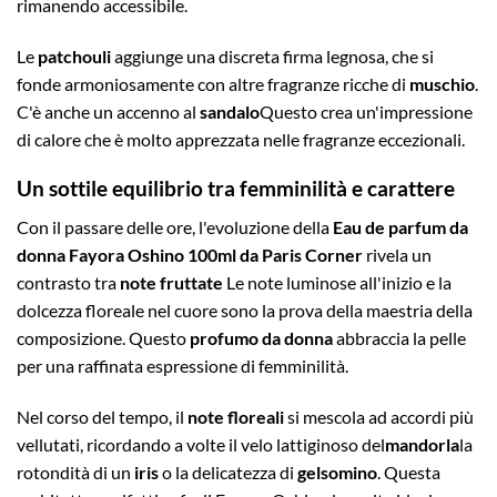
rimanendo accessibile.
Le
patchouli
aggiunge una discreta firma legnosa, che si
fonde armoniosamente con altre fragranze ricche di
muschio
.
C'è anche un accenno al
sandalo
Questo crea un'impressione
di calore che è molto apprezzata nelle fragranze eccezionali.
Un sottile equilibrio tra femminilità e carattere
Con il passare delle ore, l'evoluzione della
Eau de parfum da
donna Fayora Oshino 100ml da Paris Corner
rivela un
contrasto tra
note fruttate
Le note luminose all'inizio e la
dolcezza floreale nel cuore sono la prova della maestria della
composizione. Questo
profumo da donna
abbraccia la pelle
per una raffinata espressione di femminilità.
Nel corso del tempo, il
note floreali
si mescola ad accordi più
vellutati, ricordando a volte il velo lattiginoso del
mandorla
la
rotondità di un
iris
o la delicatezza di
gelsomino
. Questa