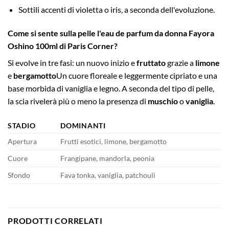
Sottili accenti di violetta o iris, a seconda dell'evoluzione.
Come si sente sulla pelle l'eau de parfum da donna Fayora
Oshino 100ml di Paris Corner?
Si evolve in tre fasi: un nuovo inizio e
fruttato
grazie a
limone
e
bergamotto
Un cuore floreale e leggermente cipriato e una
base morbida di vaniglia e legno. A seconda del tipo di pelle,
la scia rivelerà più o meno la presenza di
muschio
o
vaniglia
.
STADIO
DOMINANTI
Apertura
Frutti esotici, limone, bergamotto
Cuore
Frangipane, mandorla, peonia
Sfondo
Fava tonka, vaniglia, patchouli
PRODOTTI CORRELATI