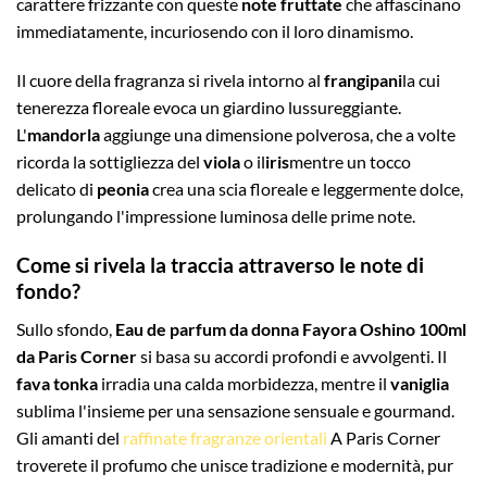
carattere frizzante con queste
note fruttate
che affascinano
immediatamente, incuriosendo con il loro dinamismo.
Il cuore della fragranza si rivela intorno al
frangipani
la cui
tenerezza floreale evoca un giardino lussureggiante.
L'
mandorla
aggiunge una dimensione polverosa, che a volte
ricorda la sottigliezza del
viola
o il
iris
mentre un tocco
delicato di
peonia
crea una scia floreale e leggermente dolce,
prolungando l'impressione luminosa delle prime note.
Come si rivela la traccia attraverso le note di
fondo?
Sullo sfondo,
Eau de parfum da donna Fayora Oshino 100ml
da Paris Corner
si basa su accordi profondi e avvolgenti. Il
fava tonka
irradia una calda morbidezza, mentre il
vaniglia
sublima l'insieme per una sensazione sensuale e gourmand.
Gli amanti del
raffinate fragranze orientali
A Paris Corner
troverete il profumo che unisce tradizione e modernità, pur