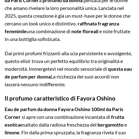
da Paris Corner
a
profumo da donna
pensata per le donne
che amano rivelare la loro personalità unica. Lanciata nel
2025, questa creazione è già un must-have per le donne che
cercano un look unico e distintivo.
raffinata fragranza
femminile
una combinazione di
note floreali
e note fruttate
in una bottiglia sofisticata.
Dai primi profumi frizzanti alla scia persistente e avvolgente,
questo elisir trova un perfetto equilibrio tra originalità e
modernità. Immergetevi nel mondo sensoriale di
questa eau
de parfum per donna
La ricchezza dei suoi accordi non
lascerà nessuno indifferente.
Il profumo caratteristico di Fayora Oshino
Eau de parfum da donna Fayora Oshino 100ml da Paris
Corner
si apre con una combinazione incantata di
frutta
esotica
esaltato dalla radiosa freschezza del
bergamotto
e
limone
. Fin dalla prima spruzzata, la fragranza rivela il suo