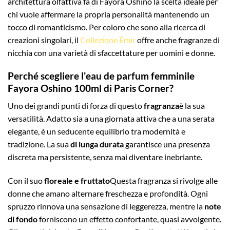
architettura olfattiva fa di Fayora Oshino la scelta ideale per
chi vuole affermare la propria personalità mantenendo un
tocco di romanticismo. Per coloro che sono alla ricerca di
creazioni singolari, il
Collezione Émir
offre anche fragranze di
nicchia con una varietà di sfaccettature per uomini e donne.
Perché scegliere l'eau de parfum femminile
Fayora Oshino 100ml di Paris Corner?
Uno dei grandi punti di forza di questo
fragranza
è la sua
versatilità. Adatto sia a una giornata attiva che a una serata
elegante, è un seducente equilibrio tra modernità e
tradizione. La sua
di lunga durata
garantisce una presenza
discreta ma persistente, senza mai diventare inebriante.
Con il suo
floreale e fruttato
Questa fragranza si rivolge alle
donne che amano alternare freschezza e profondità. Ogni
spruzzo rinnova una sensazione di leggerezza, mentre la
note
di fondo
forniscono un effetto confortante, quasi avvolgente.