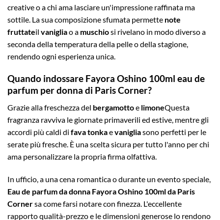
creative o a chi ama lasciare un'impressione raffinata ma
sottile. La sua composizione sfumata permette
note
fruttate
il
vaniglia
o a
muschio
si rivelano in modo diverso a
seconda della temperatura della pelle o della stagione,
rendendo ogni esperienza unica.
Quando indossare Fayora Oshino 100ml eau de
parfum per donna di Paris Corner?
Grazie alla freschezza del
bergamotto
e
limone
Questa
fragranza ravviva le giornate primaverili ed estive, mentre gli
accordi più caldi di
fava tonka
e
vaniglia
sono perfetti per le
serate più fresche. È una scelta sicura per tutto l'anno per chi
ama personalizzare la propria firma olfattiva.
In ufficio, a una cena romantica o durante un evento speciale,
Eau de parfum da donna Fayora Oshino 100ml da Paris
Corner
sa come farsi notare con finezza. L'eccellente
rapporto qualità-prezzo e le dimensioni generose lo rendono