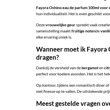
Fayora Oshino eau de parfum 100ml voor 
hun individualiteit. Het is even geschikt voo
Deze
vrouwelijke geur
spreekt vaak creatie
samenstelling maakt
fruitige noten
de
vanil
elke ervaring uniek is.
Wanneer moet ik Fayora 
dragen?
Dankzij de versheid van de
bergamot
en
cit
perfect voor koelere avonden. Het is het hel
Op kantoor, tijdens een romantisch diner of 
met finesse op te vallen. De uitstekende pr
Meest gestelde vragen o