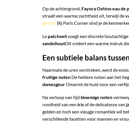
Op de achtergrond,
Fayora Oshino eau de 
straalt een warme zachtheid uit, terwijl de
v
geuren
Bij Paris Corner vind je de kenmerken
Le
patchoeli
voegt een discrete houtachtige 
sandelhout
Dit creëert een warme indruk di
Een subtiele balans tusse
Naarmate de uren verstreken, werd de evol
fruitige noten
De heldere noten aan het begi
damesgeur
Omarmt de huid voor een verfijn
Na verloop van tijd
bloemige noten
vermengt
rondheid van een
iris
of de delicatesse van
j
gelden en toch een vleugje romantiek wil beh
verschillende facetten voor mannen en vro