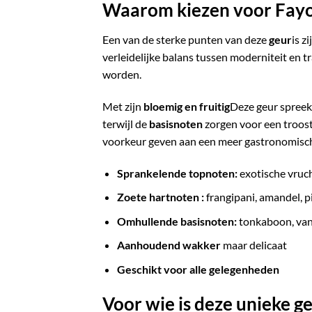
Waarom kiezen voor Fayo
Een van de sterke punten van deze
geur
is z
verleidelijke balans tussen moderniteit en t
worden.
Met zijn
bloemig en fruitig
Deze geur spreekt
terwijl de
basisnoten
zorgen voor een troost
voorkeur geven aan een meer gastronomisch
Sprankelende topnoten:
exotische vruch
Zoete hartnoten :
frangipani, amandel, 
Omhullende basisnoten:
tonkaboon, vani
Aanhoudend wakker
maar delicaat
Geschikt voor alle gelegenheden
Voor wie is deze unieke g