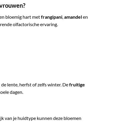
r vrouwen?
en bloemig hart met
frangipani
,
amandel
en
erende olfactorische ervaring.
 lente, herfst of zelfs winter. De
fruitige
oele dagen.
ijk van je huidtype kunnen deze bloemen