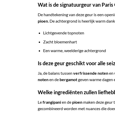
Wat is de signatuurgeur van Pari
De handtekening van deze geur is een open
pioen
. De achtergrond is heerlijk warm dank
Lichtgevende topnoten
Zacht bloemenhart
Een warme, weelderige achtergrond
Is deze geur geschikt voor alle se
Ja, de balans tussen
verfrissende noten
en 
noten
en de
bergamot
geven warme dagen en
Welke ingrediënten zullen liefhe
Le
frangipani
en de
pioen
maken deze geur t
gecombineerd worden met nuances die doe