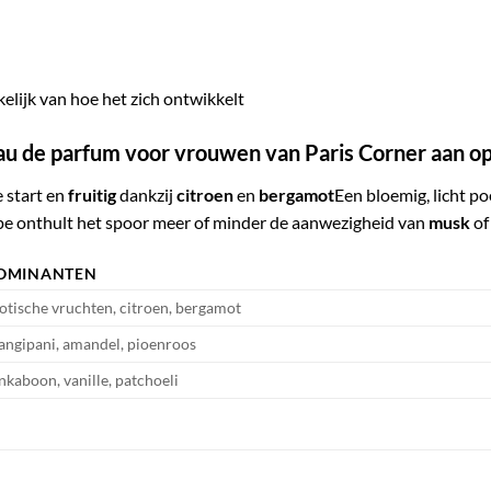
nkelijk van hoe het zich ontwikkelt
u de parfum voor vrouwen van Paris Corner aan op
e start en
fruitig
dankzij
citroen
en
bergamot
Een bloemig, licht po
ype onthult het spoor meer of minder de aanwezigheid van
musk
o
OMINANTEN
otische vruchten, citroen, bergamot
angipani, amandel, pioenroos
nkaboon, vanille, patchoeli