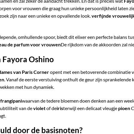
samen en zal zeker de aandacht trekken. En dat is precies wat
Fayo
rpen voor vrouwen die graag hun unieke persoonlijkheid laten zie
zoek zijn naar een unieke en opvallende look.
verfijnde vrouwelij
epende, omhullende spoor, biedt dit elixer een perfecte balans tu
 eau de parfum voor vrouwen
De rijkdom van de akkoorden zal nie
 Fayora Oshino
dames van Paris Corner
opent met een betoverende combinatie 
en
. Vanaf de eerste verstuiving onthult de geur zijn sprankelende
pwekken met hun dynamiek.
e
frangipani
waarvan de tedere bloemen doen denken aan een weelde
ubtiliteit van de
violet
of de
iris
terwijl een delicaat vleugje
pioen
C
gt.
uld door de basisnoten?