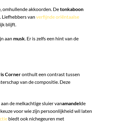
e, omhullende akkoorden. De
tonkaboon
. Liefhebbers van
verfijnde oriëntaalse
 blijft.
ijn aan
musk
. Er is zelfs een hint van de
is Corner
onthult een contrast tussen
esterschap van de compositie. Deze
aan de melkachtige sluier van
amandel
de
keuze voor wie zijn persoonlijkheid wil laten
ctie
biedt ook nichegeuren met