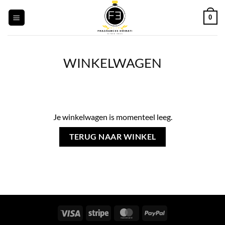
Ga
0
naar
inhoud
WINKELWAGEN
Je winkelwagen is momenteel leeg.
TERUG NAAR WINKEL
Visa
Streep
MasterCard
PayPal