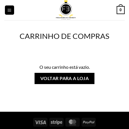
Saltar
0
para
o
conteúdo
CARRINHO DE COMPRAS
O seu carrinho está vazio.
VOLTAR PARA A LOJA
Visto
Riscas
MasterCard
PayPal