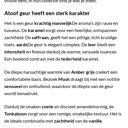
vrouw bent, in hun collectie vind je wat je zoekt.
Atoof geur heeft een sterk karakter
Het is een geur
krachtig mannelijk
De aroma's zijn rauw en
luxueus. De
karamel
zorgt voor een heerlijke, ontspannen
zachtheid. De
saffraan,
geeft het een pittige, licht kruidige
toets.
aards
De geur is elegant complex. De
leer
biedt een
intensiteit
en finesse dankzij de warme, sensuele nuances.
Een boeiend contrast met de
tederheid
karamel.
De diepe, harsachtige warmte van
Amber
grijs
creëert een
comfortabele basis. Bezoek
Musk
draagt bij met een notitie
sensueel
en omhullend, waardoor de diepte van de geur
wordt benadrukt.
Dankzij de smaken
zoete
en discreet amandelvormig, de
Tonkaboon
zorgt voor een romige, smakelijke textuur. Het is
de ideale combinatie met
zachtheid
van de
vanille
.