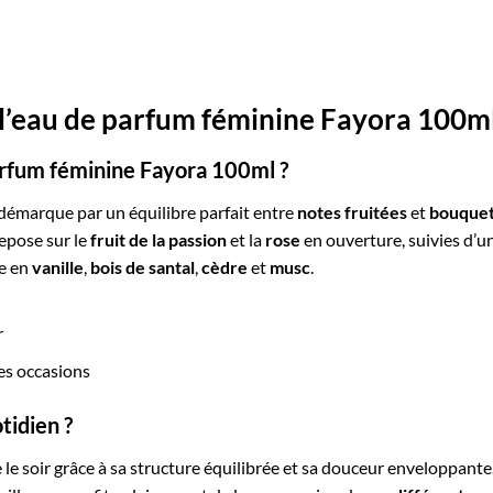
 l’eau de parfum féminine Fayora 100m
parfum féminine Fayora 100ml ?
démarque par un équilibre parfait entre
notes fruitées
et
bouquet
epose sur le
fruit de la passion
et la
rose
en ouverture, suivies d’
he en
vanille
,
bois de santal
,
cèdre
et
musc
.
r
es occasions
tidien ?
e le soir grâce à sa structure équilibrée et sa douceur enveloppante