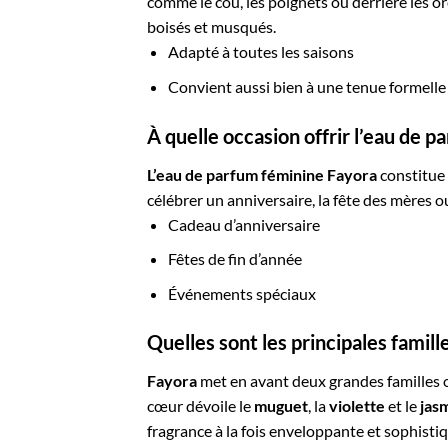
comme le cou, les poignets ou derrière les or
boisés et musqués.
Adapté à toutes les saisons
Convient aussi bien à une tenue formell
À quelle occasion offrir l’eau de p
L’eau de parfum féminine Fayora
constitue 
célébrer un anniversaire, la fête des mères o
Cadeau d’anniversaire
Fêtes de fin d’année
Événements spéciaux
Quelles sont les principales famill
Fayora
met en avant deux grandes familles ol
cœur dévoile le
muguet
, la
violette
et le
jas
fragrance à la fois enveloppante et sophisti