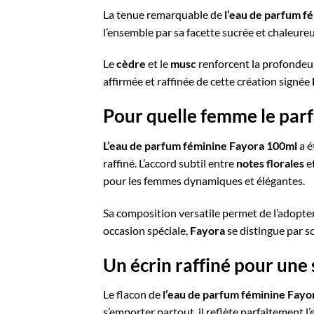
La tenue remarquable de
l’eau de parfum f
l’ensemble par sa facette sucrée et chaleureu
Le
cèdre
et le
musc
renforcent la profondeur
affirmée et raffinée de cette création signée
Pour quelle femme le parf
L’eau de parfum féminine Fayora 100ml
a é
raffiné. L’accord subtil entre
notes florales
e
pour les femmes dynamiques et élégantes.
Sa composition versatile permet de l’adopte
occasion spéciale,
Fayora
se distingue par s
Un écrin raffiné pour une
Le flacon de
l’eau de parfum féminine Fayo
s’emporter partout, il reflète parfaitement l’