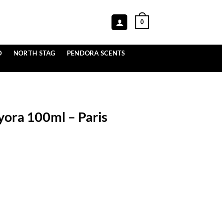
0
D
NORTH STAG
PENDORA SCENTS
yora 100ml – Paris