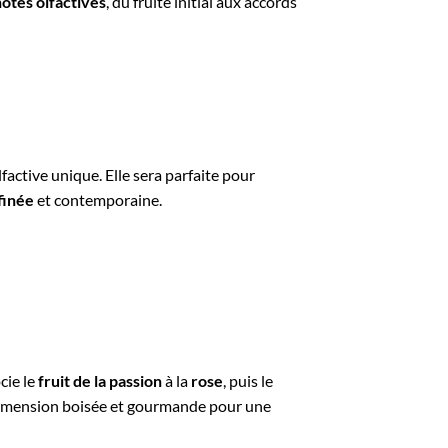
notes olfactives
, du fruité initial aux accords
lfactive unique. Elle sera parfaite pour
finée
et contemporaine.
cie le
fruit de la passion
à la
rose
, puis le
 dimension boisée et gourmande pour une