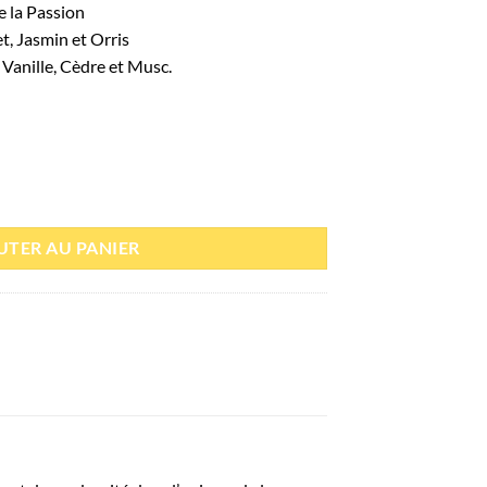
e la Passion
t, Jasmin et Orris
, Vanille, Cèdre et Musc.
 100ml - Paris Corner
UTER AU PANIER