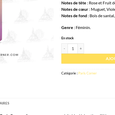
Notes de tête
: Rose et Fruit d
Notes de cœur
: Muguet, Viole
Notes de fond
: Bois de santal
Genre
: Féminin.
En stock
quantité de Eau de parfum Fayora
AJO
Catégorie :
Paris Corner
AIRES