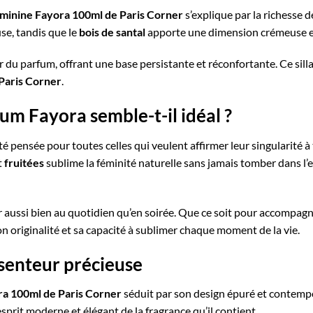
éminine Fayora 100ml de Paris Corner
s’explique par la richesse d
se, tandis que le
bois de santal
apporte une dimension crémeuse et
 du parfum, offrant une base persistante et réconfortante. Ce sill
Paris Corner
.
um Fayora semble-t-il idéal ?
té pensée pour toutes celles qui veulent affirmer leur singularité à
t
fruitées
sublime la féminité naturelle sans jamais tomber dans l’e
r aussi bien au quotidien qu’en soirée. Que ce soit pour accompa
on originalité et sa capacité à sublimer chaque moment de la vie.
 senteur précieuse
ra 100ml de Paris Corner
séduit par son design épuré et contempo
esprit moderne et élégant de la fragrance qu’il contient.