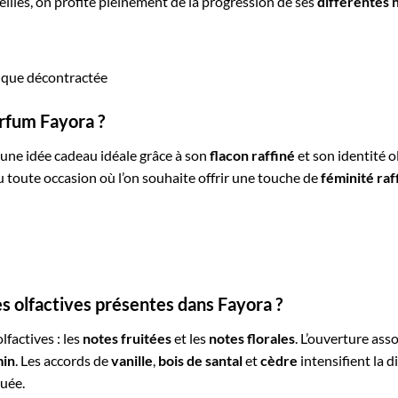
eilles, on profite pleinement de la progression de ses
différentes 
e que décontractée
arfum Fayora ?
une idée cadeau idéale grâce à son
flacon raffiné
et son identité o
u toute occasion où l’on souhaite offrir une touche de
féminité raf
es olfactives présentes dans Fayora ?
factives : les
notes fruitées
et les
notes florales
. L’ouverture asso
min
. Les accords de
vanille
,
bois de santal
et
cèdre
intensifient la
quée.