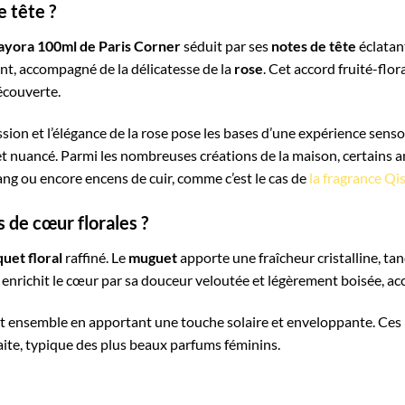
e tête ?
Fayora 100ml de Paris Corner
séduit par ses
notes de tête
éclatan
t, accompagné de la délicatesse de la
rose
. Cet accord fruité-flor
découverte.
assion et l’élégance de la rose pose les bases d’une expérience senso
e et nuancé. Parmi les nombreuses créations de la maison, certains
lang ou encore encens de cuir, comme c’est le cas de
la fragrance Qi
de cœur florales ?
uet floral
raffiné. Le
muguet
apporte une fraîcheur cristalline, tan
enrichit le cœur par sa douceur veloutée et légèrement boisée, acc
cet ensemble en apportant une touche solaire et enveloppante. Ces
ite, typique des plus beaux parfums féminins.