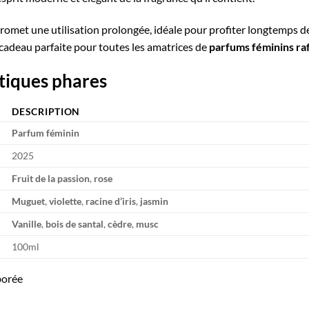
romet une utilisation prolongée, idéale pour profiter longtemps d
 cadeau parfaite pour toutes les amatrices de
parfums féminins ra
stiques phares
DESCRIPTION
Parfum féminin
2025
Fruit de la passion
,
rose
Muguet
,
violette
,
racine d’iris
,
jasmin
Vanille
,
bois de santal
,
cèdre
,
musc
100ml
borée