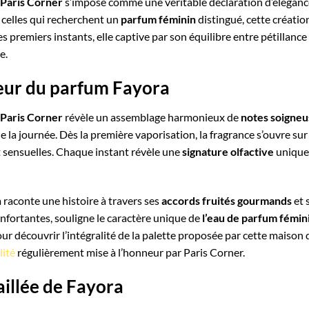
 Paris Corner
s’impose comme une véritable déclaration d’élégance
 celles qui recherchent un
parfum féminin
distingué, cette création
les premiers instants, elle captive par son équilibre entre pétilla
e.
œur du parfum Fayora
 Paris Corner
révèle un assemblage harmonieux de
notes soigne
e la journée. Dès la première vaporisation, la fragrance s’ouvre sur
 sensuelles. Chaque instant révèle une
signature olfactive
unique,
 raconte une histoire à travers ses
accords fruités gourmands
et 
onfortantes, souligne le caractère unique de
l’eau de parfum fémin
ur découvrir l’intégralité de la palette proposée par cette maison 
lité
régulièrement mise à l’honneur par Paris Corner.
aillée de Fayora