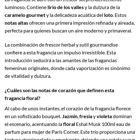
luminoso. Contiene
lirio de los valles
y la dulzura de la
caramelo gourmet
y la delicadeza acuática del
loto
. Estos
notas altas
ofrecen una primera impresión refinada y aireada,
perfecta para quienes buscan un aire moderno y primaveral.
La combinación de frescor herbal y sutil gourmandise
confiere a esta fragancia un impulso irresistible. Esta
introducción seducirá a las amantes de las fragancias
femeninas originales, donde cada vaporización es sinónimo
de vitalidad y dulzura.
¿Cuáles son las notas de corazón que definen esta
fragancia floral?
Al cabo de unos instantes, el corazón de la fragancia florece
en un sofisticado bouquet.
Jazmín
,
fresia
y
violeta
dominan
el escenario, acentuando la
floral
Eshal Musk 100ml eau de
parfum para mujer de Paris Corner. Este trío proporciona una
textura aterciopelada y envolvente, dejando una estela suave