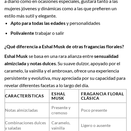
a diario como en ocasiones especiales, gustará tanto a las
mujeres jóvenes y dinámicas como a las que prefieren un
estilo más sutil y elegante.
Apto para todas las edades
y personalidades
Polivalente
trabajar o salir
¿Qué diferencia a Eshal Musk de otras fragancias florales?
Eshal Musk
se basa en una rara alianza entre
sensualidad
almizclada
y
notas dulces
. Su suave dulzor, apoyado por el
caramelo, la vainilla y el ambroxan, ofrece una experiencia
persistente y evolutiva, muy apreciada por su capacidad para
revelar diferentes facetas a lo largo del día.
ESHAL
FRAGANCIA FLORAL
CARACTERÍSTICAS
MUSK
CLÁSICA
Presente y
Notas almizcladas
Poco presente
cremoso
Combinaciones dulces
Caramelo,
Ligero o ausente
y saladas
vainilla