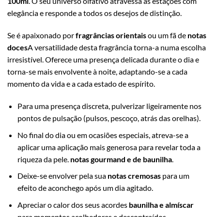
100ml
. O seu universo olfativo atravessa as estações com
elegância e responde a todos os desejos de distinção.
Se é apaixonado por
fragrâncias orientais
ou um fã de
notas
doces
A versatilidade desta fragrância torna-a numa escolha
irresistível. Oferece uma presença delicada durante o dia e
torna-se mais envolvente à noite, adaptando-se a cada
momento da vida e a cada estado de espírito.
Para uma presença discreta, pulverizar ligeiramente nos
pontos de pulsação (pulsos, pescoço, atrás das orelhas).
No final do dia ou em ocasiões especiais, atreva-se a
aplicar uma aplicação mais generosa para revelar toda a
riqueza da pele.
notas gourmand e de baunilha
.
Deixe-se envolver pela sua
notas cremosas
para um
efeito de aconchego após um dia agitado.
Apreciar o calor dos seus acordes
baunilha e almíscar
para momentos acolhedores e descontraídos.