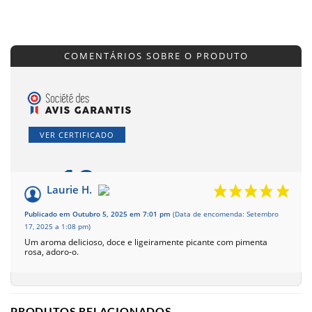
COMENTÁRIOS SOBRE O PRODUTO
VER CERTIFICADO
10
/10
Laurie H.
Baseado na análise
Publicado em Outubro 5, 2025 em 7:01 pm
(Data de encomenda: Setembro
do 1
17, 2025 a 1:08 pm)
Um aroma delicioso, doce e ligeiramente picante com pimenta
rosa, adoro-o.
PRODUTOS RELACIONADOS