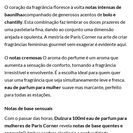
O coração da fragrância floresce à volta
notas intensas de
baunilha
acompanhado de generosos acentos de
bolo e
chantilly
. Esta combinação faz lembrar os doces prazeres de
uma pastelaria fina, dando ao conjunto uma dimensão
arejada e opulenta. A mestria de Paris Corner na arte de criar
fragrâncias femininas gourmet sem exagerar é evidente aqui.
O
notas cremosas
O aroma do perfume é um aroma que
aumenta a sensação de conforto, tornando a fragrância
irresistível e envolvente. É a escolha ideal para quem quer
usar uma fragrância que seja simultaneamente leve e fresca.
eau de parfum para mulher
suave mas marcante, perfeito
para todas as estações.
Notas de base sensuais
Com o passar das horas,
Dulzura 100ml eau de parfum para
mulheres de Paris Corner
revela
notas de base quentes e
sensuais
O âmbar confere elegância e profundidade,