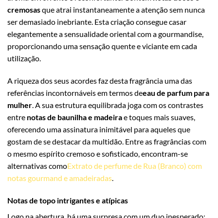
cremosas
que atrai instantaneamente a atenção sem nunca
ser demasiado inebriante. Esta criação consegue casar
elegantemente a sensualidade oriental com a gourmandise,
proporcionando uma sensação quente e viciante em cada
utilização.
A riqueza dos seus acordes faz desta fragrância uma das
referências incontornáveis em termos de
eau de parfum para
mulher
. A sua estrutura equilibrada joga com os contrastes
entre
notas de baunilha e madeira
e toques mais suaves,
oferecendo uma assinatura inimitável para aqueles que
gostam de se destacar da multidão. Entre as fragrâncias com
o mesmo espírito cremoso e sofisticado, encontram-se
alternativas como
Extrato de perfume de Rua (Branco) com
notas gourmand e amadeiradas
.
Notas de topo intrigantes e atípicas
Logo na abertura, há uma surpresa com um duo inesperado: