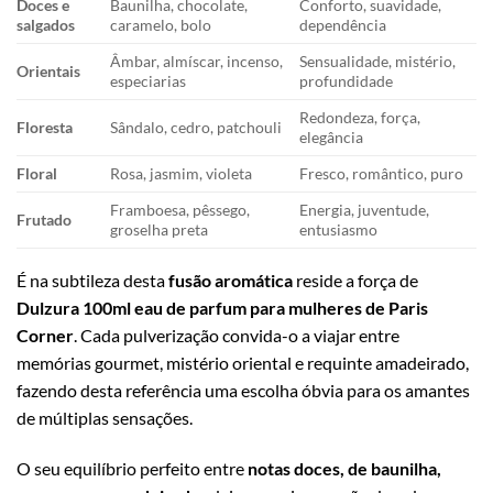
Doces e
Baunilha, chocolate,
Conforto, suavidade,
salgados
caramelo, bolo
dependência
Âmbar, almíscar, incenso,
Sensualidade, mistério,
Orientais
especiarias
profundidade
Redondeza, força,
Floresta
Sândalo, cedro, patchouli
elegância
Floral
Rosa, jasmim, violeta
Fresco, romântico, puro
Framboesa, pêssego,
Energia, juventude,
Frutado
groselha preta
entusiasmo
É na subtileza desta
fusão aromática
reside a força de
Dulzura 100ml eau de parfum para mulheres de Paris
Corner
. Cada pulverização convida-o a viajar entre
memórias gourmet, mistério oriental e requinte amadeirado,
fazendo desta referência uma escolha óbvia para os amantes
de múltiplas sensações.
O seu equilíbrio perfeito entre
notas doces, de baunilha,