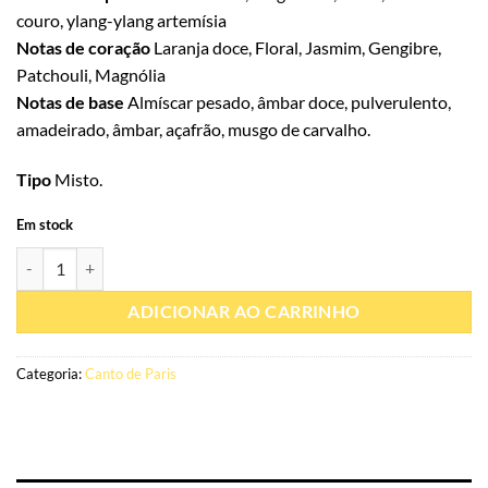
couro, ylang-ylang artemísia
Notas de coração
Laranja doce, Floral, Jasmim, Gengibre,
Patchouli, Magnólia
Notas de base
Almíscar pesado, âmbar doce, pulverulento,
amadeirado, âmbar, açafrão, musgo de carvalho.
Tipo
Misto.
Em stock
Quantidade de Eau de parfum Qissa Blue 100ml - Paris Corner
ADICIONAR AO CARRINHO
Categoria:
Canto de Paris