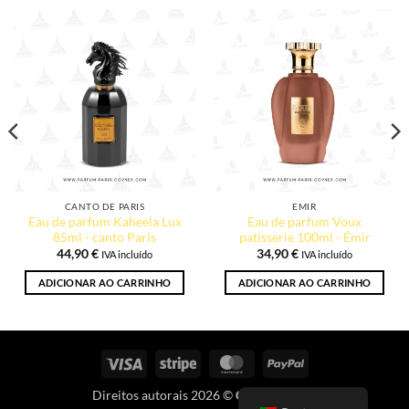
CANTO DE PARIS
EMIR
Eau de parfum Kaheela Lux
Eau de parfum Voux
85ml - canto Paris
patisserie 100ml - Émir
44,90
€
34,90
€
IVA incluído
IVA incluído
ADICIONAR AO CARRINHO
ADICIONAR AO CARRINHO
Visto
Riscas
MasterCard
PayPal
Direitos autorais 2026 ©
Canto de Paris